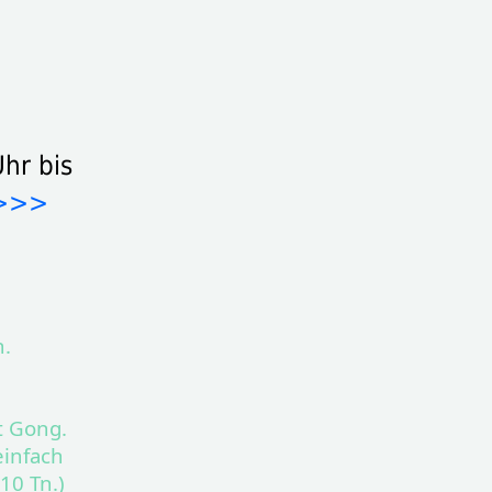
hr bis
 >>>
n.
t Gong.
einfach
10 Tn.)