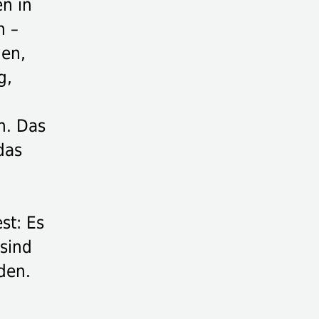
n in
n –
nen,
g,
n. Das
das
st: Es
 sind
den.