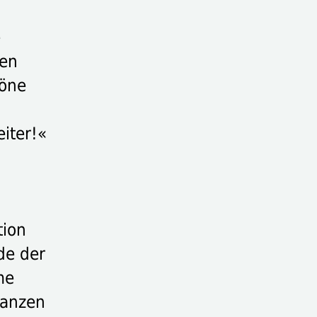
e
hen
höne
iter!«
tion
de der
me
ganzen