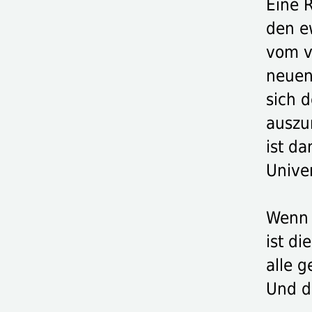
Eine 
den e
vom v
neuen
sich 
auszum
ist d
Unive
Wenn 
ist di
alle 
Und d