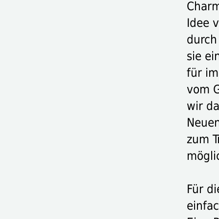
Charme
Idee 
durch
sie e
für i
vom G
wir d
Neuen
zum T
mögli
Für d
einfac