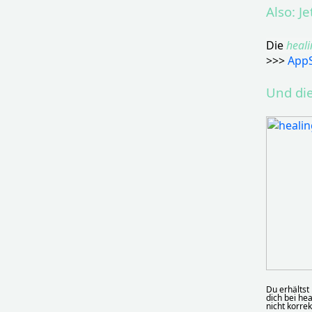
Also: J
Die
heal
>>>
App
Und di
Du erhältst
dich bei he
nicht korre