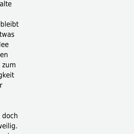
alte
bleibt
etwas
dee
gen
n zum
gkeit
r
e doch
eilig.