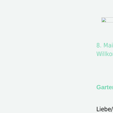
8. Ma
Willk
Garte
Liebe/