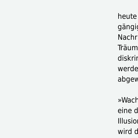
heute
gängi
Nachr
Träum
diskr
werde
abgew
»Wach
eine d
Illus
wird 